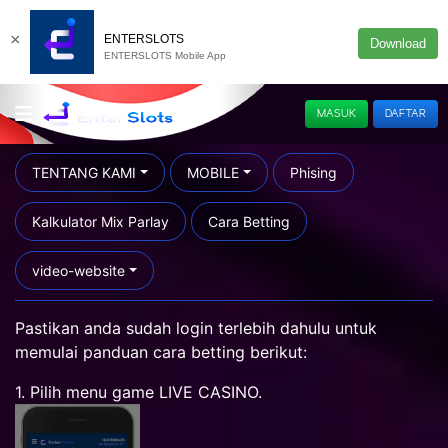
×
ENTERSLOTS
Download
ENTERSLOTS Mobile App
MASUK
DAFTAR
TENTANG KAMI
MOBILE
Phising
Kalkulator Mix Parlay
Cara Betting
video-website
Pastikan anda sudah login terlebih dahulu untuk
memulai panduan cara betting berikut:
1. Pilih menu game LIVE CASINO.