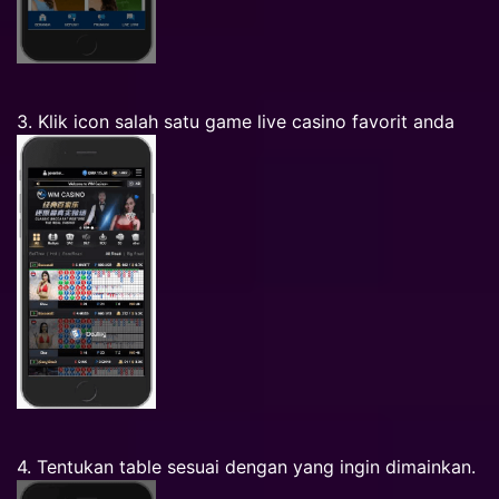
3. Klik icon salah satu game live casino favorit anda
4. Tentukan table sesuai dengan yang ingin dimainkan.