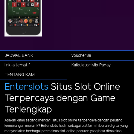
JADWAL BANK
voucher88
link-alternatif
Kalkulator Mix Parlay
TENTANG KAMI
Enterslots
Situs Slot Online
Terpercaya dengan Game
Terlengkap
Apakah kamu sedang mencari situs slot online terpercaya dengan peluang
kemenangan menarik? Enterslots hadir sebagai platform hiburan digital yang
menyediakan berbagai permainan slot online populer yang bisa dimainkan