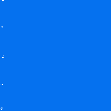
IB
WIB
ne
ne