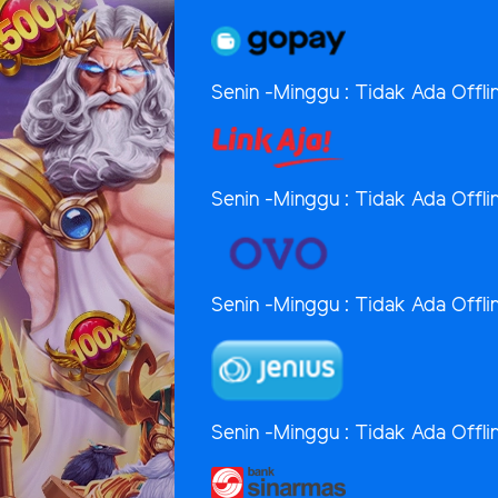
Senin -Minggu : Tidak Ada Offli
Senin -Minggu : Tidak Ada Offli
Senin -Minggu : Tidak Ada Offli
Senin -Minggu : Tidak Ada Offli